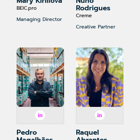
Mary Kirillova
Nuno
Rodrigues
BEIC.pro
Creme
Managing Director
Creative Partner
Pedro
Raquel
Magalhães
Abrantes