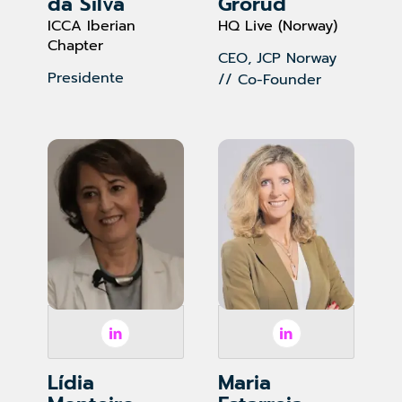
da Silva
Grorud
ICCA Iberian
HQ Live (Norway)
Chapter
CEO, JCP Norway
Presidente
// Co-Founder
Lídia
Maria