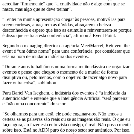
acreditar “firmemente” que “a criatividade não é algo com que se
nasce, mas algo que se deve treinar”.
“Tentei na minha apresentação chegar às pessoas, motivá-las para
serem curiosas, abraçarem as dúvidas, abraçarem a beleza
desconhecida e espero que isso as estimule a reinventarem-se porque
é disso que se trata esta conferência”, afirmou à Event Point.
Segundo o managing director da agência MeetMarcel, Reinvent the
event é “um ótimo nome” para uma conferência, por considerar que
está na hora de mudar a indústria dos eventos.
“Durante anos trabalhámos numa forma muito clássica de organizar
eventos e penso que chegou o momento de a mudar de forma
disruptiva ou, pelo menos, com o objetivo de fazer algo novo para
fazer outra coisa”, sublinhou.
Para Bartel Van Iseghem, a indústria dos eventos é “a indústria da
autenticidade” e entende que a Inteligência Artificial “será parceira”
e “não uma concorrente” do setor.
“Se olharmos para um ecrã, ele pode enganar-nos. Não temos a
certeza se as palavras são reais ou se as imagens são reais. O que eu
faço agora, ao fazer esta entrevista consigo, é real. Não posso mentir
sobre isso. Está no ADN puro do nosso setor ser autêntico. Por isso,