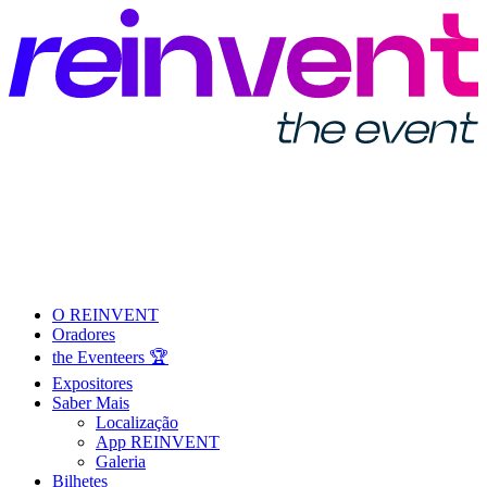
O REINVENT
Oradores
the Eventeers 🏆
Expositores
Saber Mais
Localização
App REINVENT
Galeria
Bilhetes