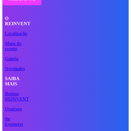
O
REINVENT
Localização
Mapa do
evento
Galeria
Novidades
SAIBA
MAIS
Registo
REINVENT
Oradores
the
Eventeers