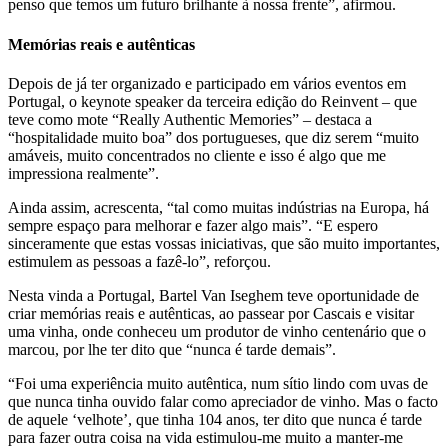
penso que temos um futuro brilhante à nossa frente”, afirmou.
Memórias reais e autênticas
Depois de já ter organizado e participado em vários eventos em
Portugal, o keynote speaker da terceira edição do Reinvent – que
teve como mote “Really Authentic Memories” – destaca a
“hospitalidade muito boa” dos portugueses, que diz serem “muito
amáveis, muito concentrados no cliente e isso é algo que me
impressiona realmente”.
Ainda assim, acrescenta, “tal como muitas indústrias na Europa, há
sempre espaço para melhorar e fazer algo mais”. “E espero
sinceramente que estas vossas iniciativas, que são muito importantes,
estimulem as pessoas a fazê-lo”, reforçou.
Nesta vinda a Portugal, Bartel Van Iseghem teve oportunidade de
criar memórias reais e autênticas, ao passear por Cascais e visitar
uma vinha, onde conheceu um produtor de vinho centenário que o
marcou, por lhe ter dito que “nunca é tarde demais”.
“Foi uma experiência muito autêntica, num sítio lindo com uvas de
que nunca tinha ouvido falar como apreciador de vinho. Mas o facto
de aquele ‘velhote’, que tinha 104 anos, ter dito que nunca é tarde
para fazer outra coisa na vida estimulou-me muito a manter-me