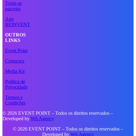
Torne-se
parceiro
App
REINVENT
OUTROS
LINKS
Event Point
Contactos
Media Kit
Política de
Privacidade
Termos e
Condições
© 2026 EVENT POINT – Todos os direitos reservados –
Developed by
WA Agency
© 2026 EVENT POINT – Todos os direitos reservados –
Developed by
WA Agency