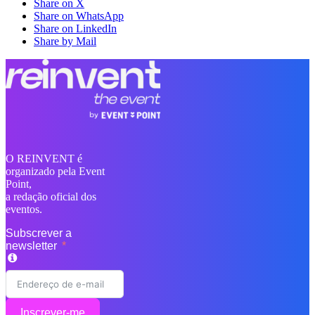
Share on X
Share on WhatsApp
Share on LinkedIn
Share by Mail
O REINVENT é
organizado pela Event
Point,
a redação oficial dos
eventos.
Subscrever a
newsletter
Inscrever-me